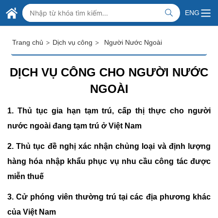
Skip to Main Content
BỘ NGOẠI GIAO VIỆT NAM
ENG
MINISTRY OF FOREIGN AFFAIRS
>
>
Trang chủ
Dịch vụ công
Người Nước Ngoài
DỊCH VỤ CÔNG CHO NGƯỜI NƯỚC
NGOÀI
1.
Thủ tục gia hạn tạm trú, cấp thị thực cho người
nước ngoài đang tạm trú ở Việt Nam
2.
Thủ tục đề nghị xác nhận chủng loại và định lượng
hàng hóa nhập khẩu phục vụ nhu cầu công tác được
miễn thuế
3.
Cử phóng viên thường trú tại các địa phương khác
của Việt Nam