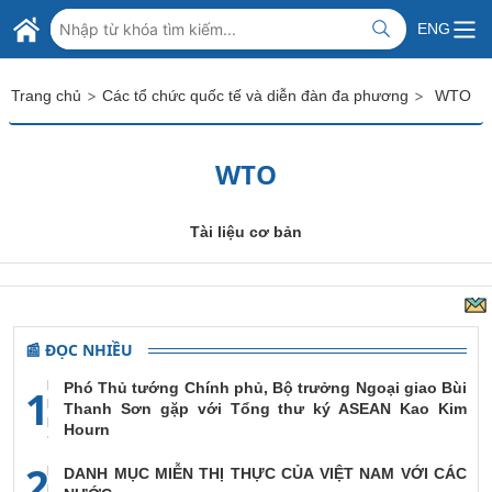
Skip to Main Content
BỘ NGOẠI GIAO VIỆT NAM
ENG
MINISTRY OF FOREIGN AFFAIRS
>
>
Trang chủ
Các tổ chức quốc tế và diễn đàn đa phương
WTO
WTO
Tài liệu cơ bản
📰 ĐỌC NHIỀU
Phó Thủ tướng Chính phủ, Bộ trưởng Ngoại giao Bùi
1
Thanh Sơn gặp với Tổng thư ký ASEAN Kao Kim
Hourn
2
DANH MỤC MIỄN THỊ THỰC CỦA VIỆT NAM VỚI CÁC