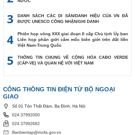
NƯỚC
3
DANH SÁCH CÁC DI SẢN/DANH HIỆU CỦA VN ĐÃ
ĐƯỢC UNESCO CÔNG NHẬN/GHI DANH
Phiên họp vòng XXX giai đoạn II cấp Chủ tịch Ủy ban
4
Liên họp phân giới cắm mốc biên giới trên đất liền
Việt Nam-Trung Quốc
5
THÔNG TIN CHUNG VỀ CỘNG HÒA CABO VERDE
(CÁP-VE) VÀ QUAN HỆ VỚI VIỆT NAM
CỔNG THÔNG TIN ĐIỆN TỬ BỘ NGOẠI
GIAO
Số 01 Tôn Thất Đàm, Ba Đình, Hà Nội
024.37992000
024.37992682
Banbientap@mofa.gov.vn