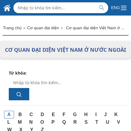
Skip to Main Content
BỘ NGOẠI GIAO VIỆT NAM
ENG
MINISTRY OF FOREIGN AFFAIRS
>
>
Cơ quan đại diện Việt Nam ở nước ngoài
Trang chủ
Cơ quan đại diện
CƠ QUAN ĐẠI DIỆN VIỆT NAM Ở NƯỚC NGOÀI
Từ khóa:
A
B
C
D
E
F
G
H
I
J
K
L
M
N
O
P
Q
R
S
T
U
V
W
X
Y
Z